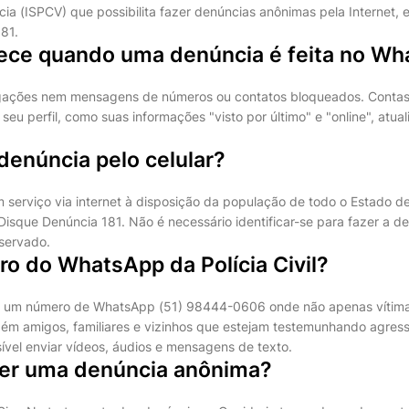
ncia (ISPCV) que possibilita fazer denúncias anônimas pela Interne
81.
ece quando uma denúncia é feita no W
igações nem mensagens de números ou contatos bloqueados. Conta
seu perfil, como suas informações "visto por último" e "online", atua
denúncia pelo celular?
serviço via internet à disposição da população de todo o Estado d
sque Denúncia 181. Não é necessário identificar-se para fazer a den
servado.
o do WhatsApp da Polícia Civil?
rece um número de WhatsApp (51) 98444-0606 onde não apenas víti
ém amigos, familiares e vizinhos que estejam testemunhando agres
sível enviar vídeos, áudios e mensagens de texto.
zer uma denúncia anônima?