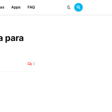
las
Apps
FAQ
a para
0