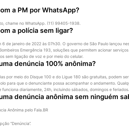
com a PM por WhatsApp?
ato, chame no WhatsApp. (11) 99405-1938.
om a polícia sem ligar?
m 6 de janeiro de 2022 às 07h30. O governo de São Paulo lançou nest
 Bombeiros Emergência 193, soluções que permitem acionar serviços da
s sem ligação de voz e por meio do celular.
 uma denúncia 100% anônima?
das por meio do Disque 100 e do Ligue 180 são gratuitas, podem s
olo para que o denunciante possa acompanhar o andamento. Qualq
e funciona diariamente, 24h, incluindo sábados, domingos e feriados
uma denúncia anônima sem ninguém sa
cia Anônima pelo Fala.BR
opção “Denúncia”.