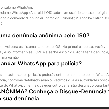
contato no WhatsApp
cia no WhatsApp (Android l iOS) sobre um usuário, acesse a página
ecione o comando “Denunciar (nome do usuário)”; 2. Escolha entre “De
”.
uma denúncia anônima pelo 190?
ponível para os sistemas android e IOS. No primeiro acesso, você vai
daí, é só informar o seu CPF e a senha escolhida. Ao fazer a denúncia,
nima ou não.
ndar WhatsApp para polícia?
es, as autoridades policiais poderão entrar em contato com o What
cia, conforme detalhado abaixo. Pedimos que as autoridades polici
rte do WhatsApp nem a qualquer outro canal não destinado para tant
NÔNIMA? Conheça o Disque-Denúncia 1
a sua denúncia