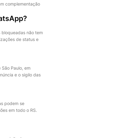
t, em complementação
hatsApp?
s bloqueadas não tem
lizações de status e
e São Paulo, em
úncia e o sigilo das
mas podem se
sões em todo o RS.