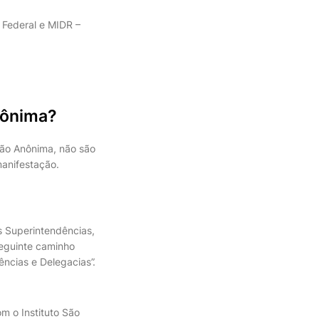
o Federal e MIDR –
nônima?
ção Anônima, não são
anifestação.
 Superintendências,
seguinte caminho
ências e Delegacias”.
m o Instituto São