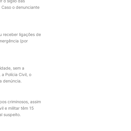
 o sigilo das
. Caso o denunciante
u receber ligações de
mergência (por
idade, sem a
 Polícia Civil, o
da denúncia.
pos criminosos, assim
l e militar têm 15
l suspeito.