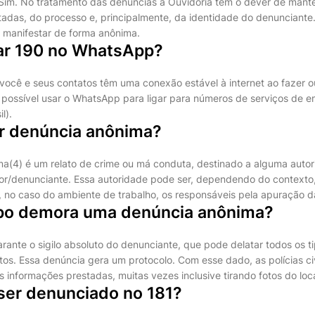
Sim. No tratamento das denúncias a Ouvidoria tem o dever de manter
adas, do processo e, principalmente, da identidade do denunciante
e manifestar de forma anônima.
r 190 no WhatsApp?
 você e seus contatos têm uma conexão estável à internet ao fazer o
possível usar o WhatsApp para ligar para números de serviços de e
l).
er denúncia anônima?
(4) é um relato de crime ou má conduta, destinado a alguma autor
tor/denunciante. Essa autoridade pode ser, dependendo do contexto, a
ou, no caso do ambiente de trabalho, os responsáveis pela apuração 
po demora uma denúncia anônima?
rante o sigilo absoluto do denunciante, que pode delatar todos os ti
tos. Essa denúncia gera um protocolo. Com esse dado, as polícias civi
s informações prestadas, muitas vezes inclusive tirando fotos do loca
ser denunciado no 181?