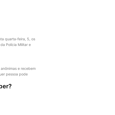
a quarta-feira, 5, os
 Polícia Militar e
er anônimas e recebem
uer pessoa pode
.
ber?