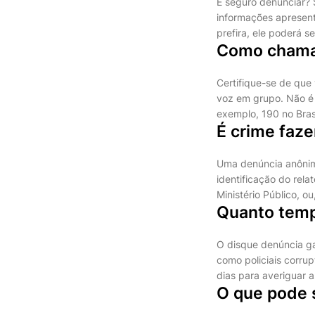
É seguro denunciar? 
informações apresent
prefira, ele poderá s
Como chama
Certifique-se de que
voz em grupo. Não é 
exemplo, 190 no Brasi
É crime faz
Uma denúncia anônima
identificação do rela
Ministério Público, 
Quanto tem
O disque denúncia ga
como policiais corrup
dias para averiguar a
O que pode 