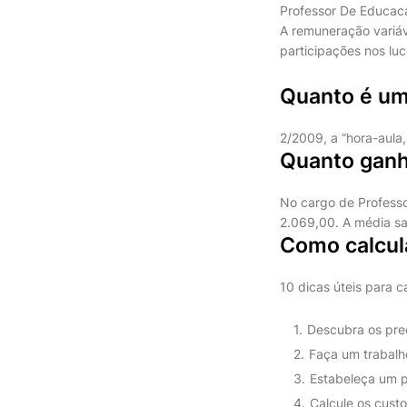
Professor De Educaca
A remuneração variáv
participações nos luc
Quanto é um
2/2009, a “hora-aula
Quanto ganha
No cargo de Professo
2.069,00. A média sal
Como calcula
10 dicas úteis para c
Descubra os preç
Faça um trabalh
Estabeleça um pr
Calcule os custo