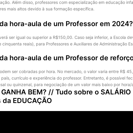
ização. Além disso, professores com especialização em educação inf
res mais altos devido à sua formação específica.
r da hora-aula de um Professor em 2024?
verá ser igual ou superior a R$150,00. Caso seja inferior, a Escola de
cinquenta reais), para Professores e Auxiliares de Administração Es
 da hora-aula de um Professor de reforç
podem ser cobradas por hora. No mercado, o valor varia entre R$ 45
país, currículo e experiência do professor. Entretanto, é possível fec
l ou quinzenal, para negociação de um valor mais baixo por hora/a
GANHA BEM? // Tudo sobre o SALÁRIO
is da EDUCAÇÃO