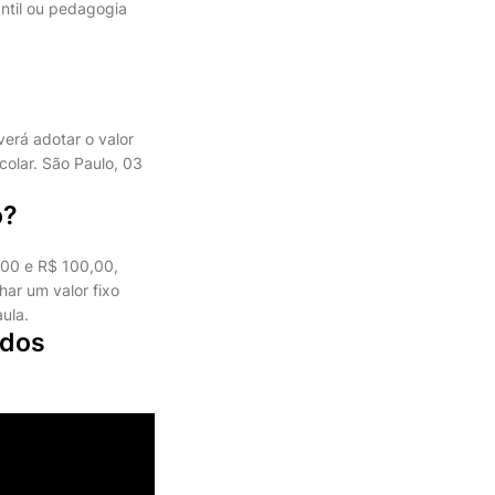
antil ou pedagogia
verá adotar o valor
colar. São Paulo, 03
o?
,00 e R$ 100,00,
har um valor fixo
ula.
 dos