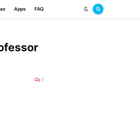
las
Apps
FAQ
rofessor
0