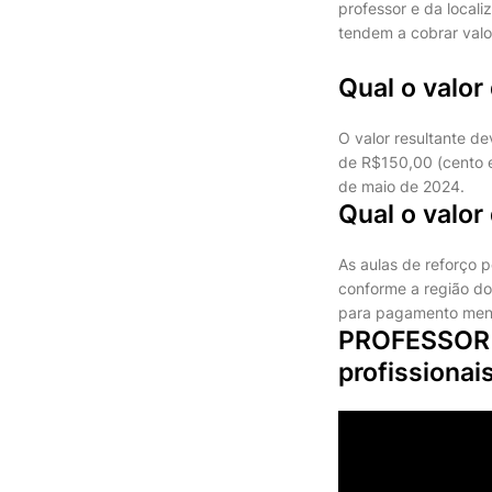
professor e da local
tendem a cobrar valo
Qual o valo
O valor resultante de
de R$150,00 (cento e 
de maio de 2024.
Qual o valor
As aulas de reforço 
conforme a região do 
para pagamento mensa
PROFESSOR 
profissiona