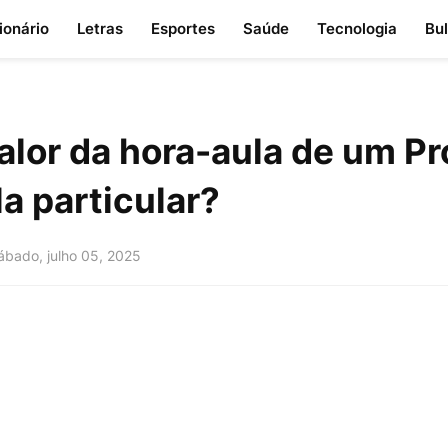
ionário
Letras
Esportes
Saúde
Tecnologia
Bu
alor da hora-aula de um P
a particular?
ábado, julho 05, 2025