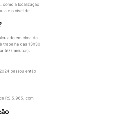
s, como a localização
ula e o nível de
?
calculado em cima da
cê trabalha das 13h30
or 50 (minutos).
e 2024 passou então
 de R$ 5.965, com
ção