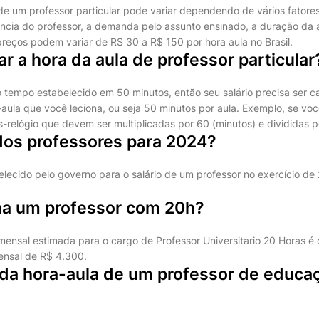
 de um professor particular pode variar dependendo de vários fatore
ência do professor, a demanda pelo assunto ensinado, a duração da a
preços podem variar de R$ 30 a R$ 150 por hora aula no Brasil.
r a hora da aula de professor particular
 tempo estabelecido em 50 minutos, então seu salário precisa ser 
aula que você leciona, ou seja 50 minutos por aula. Exemplo, se vo
-relógio que devem ser multiplicadas por 60 (minutos) e divididas p
 dos professores para 2024?
elecido pelo governo para o salário de um professor no exercício d
a um professor com 20h?
mensal estimada para o cargo de Professor Universitario 20 Horas é
ensal de R$ 4.300.
r da hora-aula de um professor de educa