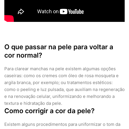
O que passar na pele para voltar a
cor normal?
Para clarear manchas na pele existem algumas opções
caseiras: como os cremes com óleo de rosa mosqueta e
argila branca, por exemplo; ou tratamentos estéticos:
como o peeling e luz pulsada, que auxiliam na regeneração
e na renovação celular, uniformizando e melhorando a
textura e hidratação da pele.
Como corrigir a cor da pele?
Existem alguns procedimentos para uniformizar o tom da